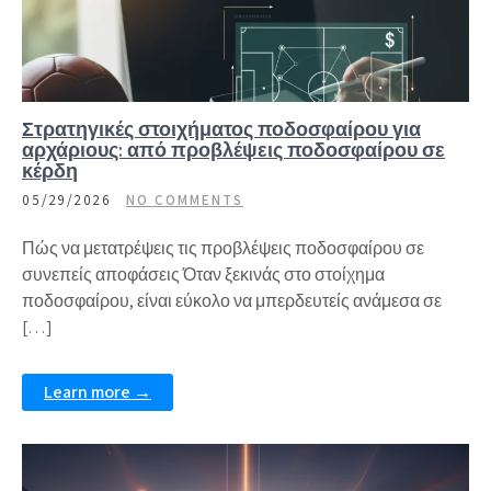
Στρατηγικές στοιχήματος ποδοσφαίρου για
αρχάριους: από προβλέψεις ποδοσφαίρου σε
κέρδη
05/29/2026
NO COMMENTS
Πώς να μετατρέψεις τις προβλέψεις ποδοσφαίρου σε
συνεπείς αποφάσεις Όταν ξεκινάς στο στοίχημα
ποδοσφαίρου, είναι εύκολο να μπερδευτείς ανάμεσα σε
[…]
Learn more →