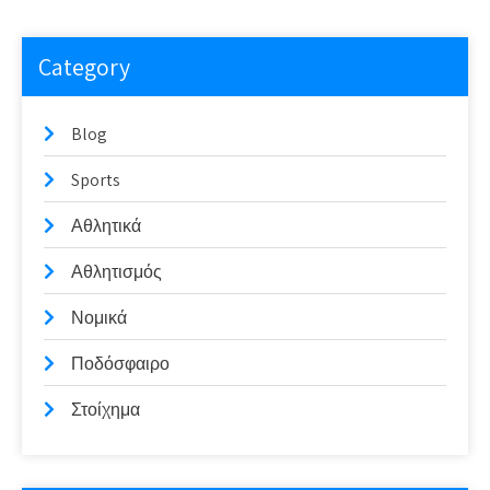
Category
Blog
Sports
Αθλητικά
Αθλητισμός
Νομικά
Ποδόσφαιρο
Στοίχημα