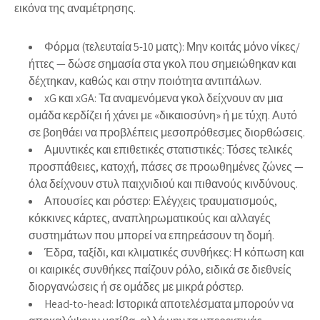
εικόνα της αναμέτρησης.
Φόρμα (τελευταία 5-10 ματς):
Μην κοιτάς μόνο νίκες/
ήττες — δώσε σημασία στα γκολ που σημειώθηκαν και
δέχτηκαν, καθώς και στην ποιότητα αντιπάλων.
xG και xGA:
Τα αναμενόμενα γκολ δείχνουν αν μια
ομάδα κερδίζει ή χάνει με «δικαιοσύνη» ή με τύχη. Αυτό
σε βοηθάει να προβλέπεις μεσοπρόθεσμες διορθώσεις.
Αμυντικές και επιθετικές στατιστικές:
Τόσες τελικές
προσπάθειες, κατοχή, πάσες σε προωθημένες ζώνες —
όλα δείχνουν στυλ παιχνιδιού και πιθανούς κινδύνους.
Απουσίες και ρόστερ:
Ελέγχεις τραυματισμούς,
κόκκινες κάρτες, αναπληρωματικούς και αλλαγές
συστημάτων που μπορεί να επηρεάσουν τη δομή.
Έδρα, ταξίδι, και κλιματικές συνθήκες:
Η κόπωση και
οι καιρικές συνθήκες παίζουν ρόλο, ειδικά σε διεθνείς
διοργανώσεις ή σε ομάδες με μικρά ρόστερ.
Head-to-head:
Ιστορικά αποτελέσματα μπορούν να