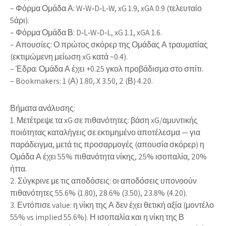
– Φόρμα Ομάδα Α: W‑W‑D‑L‑W, xG 1.9, xGA 0.9 (τελευταίο
5άρι).
– Φόρμα Ομάδα Β: D‑L‑W‑D‑L, xG 1.1, xGA 1.6.
– Απουσίες: Ο πρώτος σκόρερ της Ομάδας Α τραυματίας
(εκτιμώμενη μείωση xG κατά ~0.4).
– Έδρα: Ομάδα Α έχει +0.25 γκολ προβάδισμα στο σπίτι.
– Bookmakers: 1 (Α) 1.80, X 3.50, 2 (Β) 4.20.
Βήματα ανάλυσης:
1. Μετέτρεψε τα xG σε πιθανότητες: βάση xG/αμυντικής
ποιότητας καταλήγεις σε εκτιμημένο αποτέλεσμα — για
παράδειγμα, μετά τις προσαρμογές (απουσία σκόρερ) η
Ομάδα Α έχει 55% πιθανότητα νίκης, 25% ισοπαλία, 20%
ήττα.
2. Σύγκρινε με τις αποδόσεις: οι αποδόσεις υπονοούν
πιθανότητες 55.6% (1.80), 28.6% (3.50), 23.8% (4.20).
3. Εντόπισε value: η νίκη της Α δεν έχει θετική αξία (μοντέλο
55% vs implied 55.6%). Η ισοπαλία και η νίκη της Β