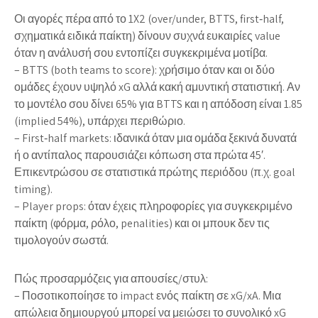
Οι αγορές πέρα από το 1X2 (over/under, BTTS, first‑half,
σχηματικά ειδικά παίκτη) δίνουν συχνά ευκαιρίες value
όταν η ανάλυσή σου εντοπίζει συγκεκριμένα μοτίβα.
– BTTS (both teams to score): χρήσιμο όταν και οι δύο
ομάδες έχουν υψηλό xG αλλά κακή αμυντική στατιστική. Αν
το μοντέλο σου δίνει 65% για BTTS και η απόδοση είναι 1.85
(implied 54%), υπάρχει περιθώριο.
– First‑half markets: ιδανικά όταν μια ομάδα ξεκινά δυνατά
ή ο αντίπαλος παρουσιάζει κόπωση στα πρώτα 45′.
Επικεντρώσου σε στατιστικά πρώτης περιόδου (π.χ. goal
timing).
– Player props: όταν έχεις πληροφορίες για συγκεκριμένο
παίκτη (φόρμα, ρόλο, penalities) και οι μπουκ δεν τις
τιμολογούν σωστά.
Πώς προσαρμόζεις για απουσίες/στυλ:
– Ποσοτικοποίησε το impact ενός παίκτη σε xG/xA. Μια
απώλεια δημιουργού μπορεί να μειώσει το συνολικό xG