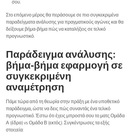
σου.
Στο επόμενο μέρος θα περάσουμε σε πιο συγκεκριμένα
παραδείγματα ανάλυσης για πραγματικούς αγώνες και θα
δείξουμε βήμα‑βήμα πώς να καταλήξεις σε τελικό
προγνωστικό.
Παράδειγμα ανάλυσης:
βήμα‑βήμα εφαρμογή σε
συγκεκριμένη
αναμέτρηση
Πάμε τώρα από τη θεωρία στην πράξη με ένα υποθετικό
παράδειγμα, ώστε να δεις πώς συναντάς ένα τελικό
προγνωστικό. Έστω ότι έχεις μπροστά σου το ματς Ομάδα
Α (έδρα) vs Ομάδα Β (εκτός). Συγκέντρωσες τα εξής
στοιχεία: