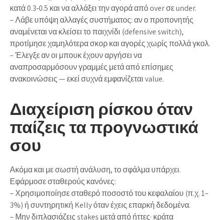
κατά 0.3‑0.5 και να αλλάξει την αγορά από over σε under.
– Λάβε υπόψη αλλαγές συστήματος: αν ο προπονητής
αναμένεται να κλείσει το παιχνίδι (defensive switch),
προτίμησε χαμηλότερα σκορ και αγορές χωρίς πολλά γκολ.
– Έλεγξε αν οι μπουκ έχουν αργήσει να
αναπροσαρμόσουν γραμμές μετά από επίσημες
ανακοινώσεις — εκεί συχνά εμφανίζεται value.
Διαχείριση ρίσκου όταν
παίζεις τα προγνωστικά
σου
Ακόμα και με σωστή ανάλυση, το σφάλμα υπάρχει.
Εφάρμοσε σταθερούς κανόνες:
– Χρησιμοποίησε σταθερό ποσοστό του κεφαλαίου (π.χ. 1–
3%) ή συντηρητική Kelly όταν έχεις επαρκή δεδομένα.
– Μην διπλασιάζεις stakes μετά από ήττες· κράτα