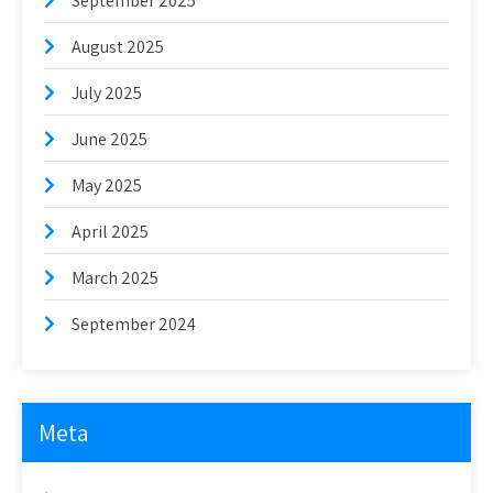
September 2025
August 2025
July 2025
June 2025
May 2025
April 2025
March 2025
September 2024
Meta