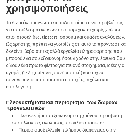
χρησιμοποιήσεις
Τα δωρεάν προγνωστικά ποδοσφαίρου είναι προβλέψεις
για αποτέλεσμα αγώνων που παρέχονται χωρίς χρέωση
από ιστοσελίδες, tipsters, φόρουμ και ομάδες αναλύσεων.
Ως χρήστης, πρέπει να γνωρίζεις ότι αυτά τα προγνωστικά
δεν είναι βεβαιότητες αλλά εργαλεία πληροφόρησης που
μπορούν να σου εξοικονομήσουν χρόνο στην έρευνα. Σου
δίνουν ένα πρώτο φίλτρο για πιθανά στοιχήματα, ιδέες για
αγορές (1X2, goal/over, συνδυαστικά) και συχνά
συνοδεύονται από ποσοστά επιτυχίας, σχόλια και
αιτιολόγηση.
Πλεονεκτήματα και περιορισμοί των δωρεάν
προγνωστικών
Πλεονεκτήματα: εξοικονόμηση χρόνου, πρόσβαση
σε συλλογικές αναλύσεις, ποικιλία απόψεων.
Περιορισμοί: έλλειψη πλήρους διαφάνειας στην