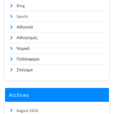
Blog
Sports
Αθλητικά
Αθλητισμός
Νομικά
Ποδόσφαιρο
Στοίχημα
Archives
August 2026