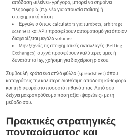
απόδοση «κλείνει» γρήγορα, μπορεί να σημαίνει
πληροφορία (π.χ. νέα για απουσία παίκτη) ή
στοιχηματική πίεση.
Εργαλεία όπως calculators για surebets, arbitrage
scanners και APIs προσφέρουν αυτοματισμό για όποιον
διαχειρίζεται μεγάλα volumes.
Μην ξεχνάς τις στοιχηματικές ανταλλαγές (Betting
Exchanges): συχνά προσφέρουν καλύτερες τιμές ή
δυνατότητα lay, χρήσιμη για διαχείριση ρίσκου.
Συμβουλή: κράτα ένα απλό φύλλο (spreadsheet) όπου
καταγράφεις την καλύτερη διαθέσιμη απόδοση κάθε φορά
και τη διαφορά στο ποσοστό πιθανότητας. Αυτό σου
δείχνει μακροπρόθεσμα πόση αξία «ψαρεύεις» με τη
μέθοδο σου.
Πρακτικές στρατηγικές
πονταρίσματος και