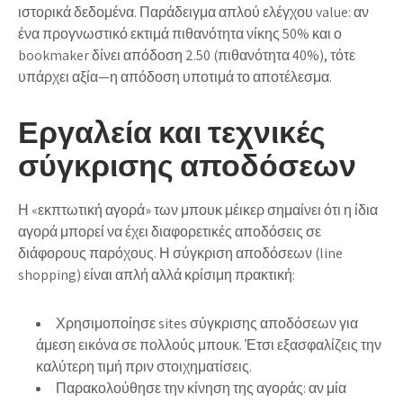
ιστορικά δεδομένα. Παράδειγμα απλού ελέγχου value: αν
ένα προγνωστικό εκτιμά πιθανότητα νίκης 50% και ο
bookmaker δίνει απόδοση 2.50 (πιθανότητα 40%), τότε
υπάρχει αξία—η απόδοση υποτιμά το αποτέλεσμα.
Εργαλεία και τεχνικές
σύγκρισης αποδόσεων
Η «εκπτωτική αγορά» των μπουκ μέικερ σημαίνει ότι η ίδια
αγορά μπορεί να έχει διαφορετικές αποδόσεις σε
διάφορους παρόχους. Η σύγκριση αποδόσεων (line
shopping) είναι απλή αλλά κρίσιμη πρακτική:
Χρησιμοποίησε sites σύγκρισης αποδόσεων για
άμεση εικόνα σε πολλούς μπουκ. Έτσι εξασφαλίζεις την
καλύτερη τιμή πριν στοιχηματίσεις.
Παρακολούθησε την κίνηση της αγοράς: αν μία