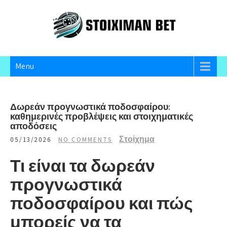
Skip
to
content
STOIXIMAN-BET
Blog
Menu
Δωρεάν προγνωστικά ποδοσφαίρου:
καθημερινές προβλέψεις και στοιχηματικές
αποδόσεις
Στοίχημα
05/13/2026
NO COMMENTS
Τι είναι τα δωρεάν
προγνωστικά
ποδοσφαίρου και πώς
μπορείς να τα