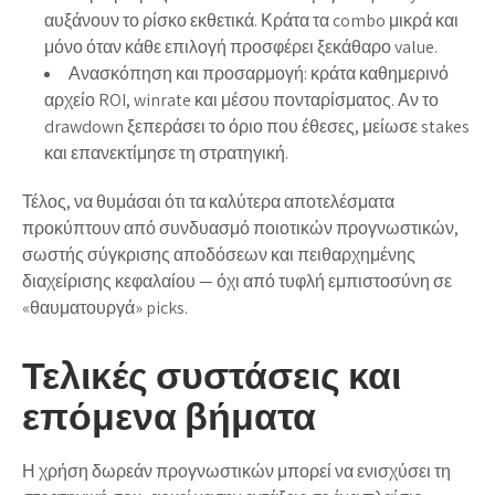
αυξάνουν το ρίσκο εκθετικά. Κράτα τα combo μικρά και
μόνο όταν κάθε επιλογή προσφέρει ξεκάθαρο value.
Ανασκόπηση και προσαρμογή: κράτα καθημερινό
αρχείο ROI, winrate και μέσου πονταρίσματος. Αν το
drawdown ξεπεράσει το όριο που έθεσες, μείωσε stakes
και επανεκτίμησε τη στρατηγική.
Τέλος, να θυμάσαι ότι τα καλύτερα αποτελέσματα
προκύπτουν από συνδυασμό ποιοτικών προγνωστικών,
σωστής σύγκρισης αποδόσεων και πειθαρχημένης
διαχείρισης κεφαλαίου — όχι από τυφλή εμπιστοσύνη σε
«θαυματουργά» picks.
Τελικές συστάσεις και
επόμενα βήματα
Η χρήση δωρεάν προγνωστικών μπορεί να ενισχύσει τη