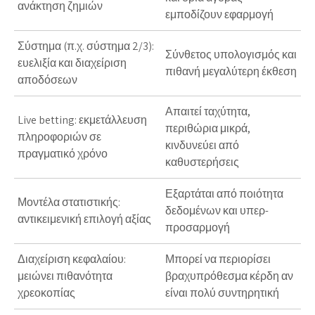
ανάκτηση ζημιών
εμποδίζουν εφαρμογή
Σύστημα (π.χ. σύστημα 2/3):
Σύνθετος υπολογισμός και
ευελιξία και διαχείριση
πιθανή μεγαλύτερη έκθεση
αποδόσεων
Απαιτεί ταχύτητα,
Live betting: εκμετάλλευση
περιθώρια μικρά,
πληροφοριών σε
κινδυνεύει από
πραγματικό χρόνο
καθυστερήσεις
Εξαρτάται από ποιότητα
Μοντέλα στατιστικής:
δεδομένων και υπερ-
αντικειμενική επιλογή αξίας
προσαρμογή
Διαχείριση κεφαλαίου:
Μπορεί να περιορίσει
μειώνει πιθανότητα
βραχυπρόθεσμα κέρδη αν
χρεοκοπίας
είναι πολύ συντηρητική