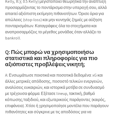
Kelly, π.χ. 0.5 Kelly) μεγιστοποιεί θεωρητικά την ανάπτυξη
προσαρμόζοντας το ποντάρισμα στην υπεροχή σου, αλλά
απαιτεί αξιόπιστη εκτίμηση πιθανοτήτων. Όρισε όρια για
απώλειες (stop‑loss) και μην κυνηγάς ζημιές με αύξηση
πονταρισμάτων. Καταγράφεις όλα τα στοιχήματα και
αναπροσαρμόζεις το μέγεθος μονάδας όταν αλλάζει το
bankroll.
Q: Πώς μπορώ να χρησιμοποιήσω
στατιστικά και πληροφορίες για πιο
αξιόπιστες προβλέψεις νικητή;
A: Ενσωμάτωσε ποιοτικά και ποσοτικά δεδομένα: xG και
άλλες μετρικές απόδοσης, ποσοστό τελικών ενεργειών,
αναλύσεις ευκαιριών, και ιστορικά μοτίβα σε συνδυασμό
με τρέχουσα φόρμα. Εξέτασε lineup, τακτική, βαθμό
κόπωσης/ταξιδιού, και εξωτερικούς παράγοντες (καιρός,
επιφάνεια). Χτίσε ή χρησιμοποίησε μοντέλα που παράγουν
πιθανότητες και σύγκρινε με τις αποδόσεις για να