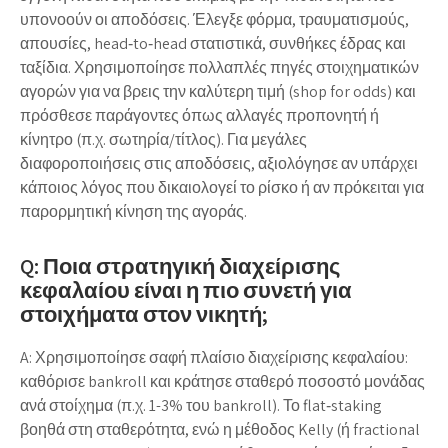
υπονοούν οι αποδόσεις. Έλεγξε φόρμα, τραυματισμούς,
απουσίες, head‑to‑head στατιστικά, συνθήκες έδρας και
ταξίδια. Χρησιμοποίησε πολλαπλές πηγές στοιχηματικών
αγορών για να βρεις την καλύτερη τιμή (shop for odds) και
πρόσθεσε παράγοντες όπως αλλαγές προπονητή ή
κίνητρο (π.χ. σωτηρία/τίτλος). Για μεγάλες
διαφοροποιήσεις στις αποδόσεις, αξιολόγησε αν υπάρχει
κάποιος λόγος που δικαιολογεί το ρίσκο ή αν πρόκειται για
παρορμητική κίνηση της αγοράς.
Q: Ποια στρατηγική διαχείρισης
κεφαλαίου είναι η πιο συνετή για
στοιχήματα στον νικητή;
A: Χρησιμοποίησε σαφή πλαίσιο διαχείρισης κεφαλαίου:
καθόρισε bankroll και κράτησε σταθερό ποσοστό μονάδας
ανά στοίχημα (π.χ. 1-3% του bankroll). Το flat‑staking
βοηθά στη σταθερότητα, ενώ η μέθοδος Kelly (ή fractional