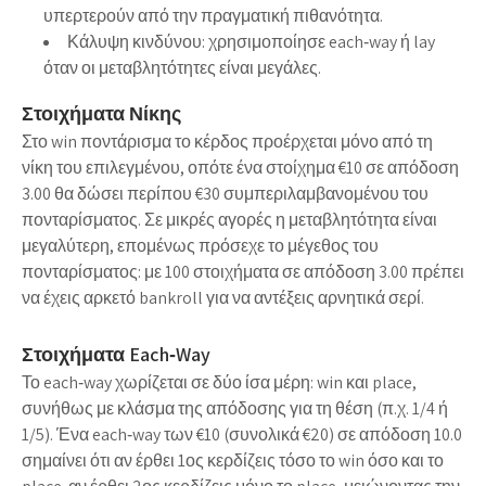
υπερτερούν από την πραγματική πιθανότητα.
Κάλυψη κινδύνου
: χρησιμοποίησε each‑way ή lay
όταν οι μεταβλητότητες είναι μεγάλες.
Στοιχήματα Νίκης
Στο
win
ποντάρισμα το κέρδος προέρχεται μόνο από τη
νίκη του επιλεγμένου, οπότε ένα στοίχημα €10 σε απόδοση
3.00
θα δώσει περίπου €30 συμπεριλαμβανομένου του
πονταρίσματος. Σε μικρές αγορές η μεταβλητότητα είναι
μεγαλύτερη, επομένως πρόσεχε το μέγεθος του
πονταρίσματος: με 100 στοιχήματα σε απόδοση 3.00 πρέπει
να έχεις αρκετό
bankroll
για να αντέξεις αρνητικά σερί.
Στοιχήματα Each‑Way
Το each‑way χωρίζεται σε δύο ίσα μέρη:
win
και
place
,
συνήθως με κλάσμα της απόδοσης για τη θέση (π.χ. 1/4 ή
1/5). Ένα each‑way των €10 (συνολικά €20) σε απόδοση 10.0
σημαίνει ότι αν έρθει 1ος κερδίζεις τόσο το win όσο και το