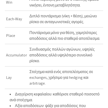
Win
νικήσει, έντονη μεταβλητότητα.
Διπλό ποντάρισμα (νίκη + θέση), μειώνει
Each‑Way
ρίσκο σε ανταγωνιστικές αγορές.
Ποντάρισμα μόνο για θέση, χαμηλότερες
Place
αποδόσεις αλλά πιο σταθερό αποτέλεσμα.
Συνδυασμός πολλών αγώνων, υψηλές
Accumulator
αποδόσεις αλλά υψηλότερο συνολικό
ρίσκο.
Στοίχημα κατά ενός αποτελέσματος σε
Lay
exchanges, χρήσιμο για hedging και
arbitrage.
Διαχείριση κεφαλαίου
: καθόρισε σταθερό ποσοστό
ανά στοίχημα.
Αξία αποδόσεων
: ψάξε για αποδόσεις που