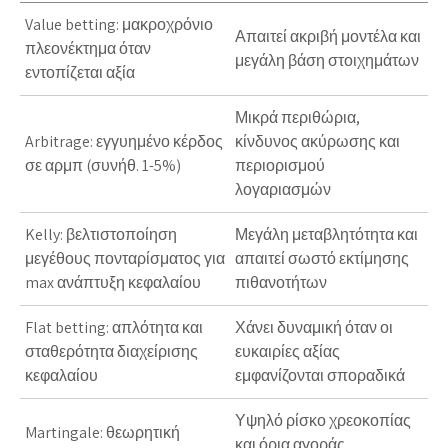
Value betting: μακροχρόνιο
Απαιτεί ακριβή μοντέλα και
πλεονέκτημα όταν
μεγάλη βάση στοιχημάτων
εντοπίζεται αξία
Μικρά περιθώρια,
Arbitrage: εγγυημένο κέρδος
κίνδυνος ακύρωσης και
σε αρμπ (συνήθ. 1-5%)
περιορισμού
λογαριασμών
Kelly: βελτιστοποίηση
Μεγάλη μεταβλητότητα και
μεγέθους πονταρίσματος για
απαιτεί σωστό εκτίμησης
max ανάπτυξη κεφαλαίου
πιθανοτήτων
Flat betting: απλότητα και
Χάνει δυναμική όταν οι
σταθερότητα διαχείρισης
ευκαιρίες αξίας
κεφαλαίου
εμφανίζονται σποραδικά
Υψηλό ρίσκο χρεοκοπίας
Martingale: θεωρητική
και όρια αγοράς