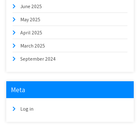
June 2025
May 2025
April 2025
March 2025
September 2024
Meta
Log in