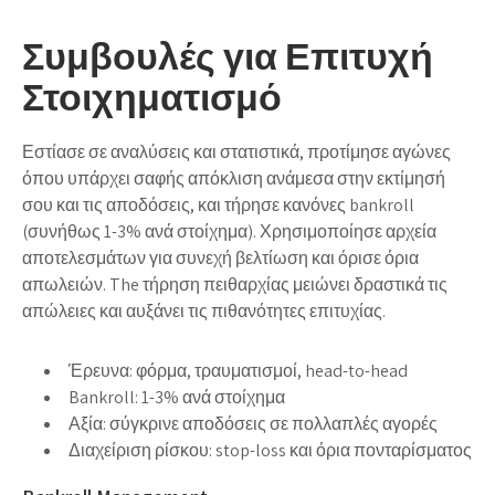
Συμβουλές για Επιτυχή
Στοιχηματισμό
Εστίασε σε
αναλύσεις
και
στατιστικά
, προτίμησε αγώνες
όπου υπάρχει σαφής απόκλιση ανάμεσα στην εκτίμησή
σου και τις
αποδόσεις
, και τήρησε κανόνες
bankroll
(συνήθως 1-3% ανά στοίχημα). Χρησιμοποίησε αρχεία
αποτελεσμάτων για συνεχή βελτίωση και όρισε όρια
απωλειών. The τήρηση πειθαρχίας μειώνει δραστικά τις
απώλειες και αυξάνει τις πιθανότητες επιτυχίας.
Έρευνα
: φόρμα, τραυματισμοί, head-to-head
Bankroll
: 1-3% ανά στοίχημα
Αξία
: σύγκρινε αποδόσεις σε πολλαπλές αγορές
Διαχείριση ρίσκου
: stop-loss και όρια πονταρίσματος