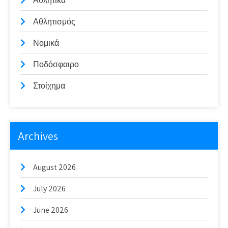
Αθλητικά
Αθλητισμός
Νομικά
Ποδόσφαιρο
Στοίχημα
Archives
August 2026
July 2026
June 2026