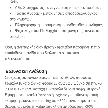
Kelly
Αξία Στοιχήματος
– αναγνώριση
value
σε αποδόσεις
Τάσεις Αγοράς
– μετακινήσεις
αποδόσεων
, όγκος
στοιχημάτων
Πληροφόρηση
– τραυματισμοί, ενδεκάδες, συνθήκες
Ψυχολογία και Πειθαρχία
– αποφυγή tilt, συνέπεια
στο stake
Θου, η ανεπαρκής
διαχείριση κεφαλαίου
παραμένει η πιο
επικίνδυνη παγίδα που διαλύει τα στατιστικά
πλεονεκτήματα.
Έρευνα και Ανάλυση
Στοχεύεις σε συγκεκριμένα metrics:
xG
, xA, ποσοστό
τελικών ευκαιριών και φόρμα 10 αγώνων. Σύγκριση π.χ. xG
2.1 vs 0.8 και 65% κατοχή ευκαιριών δείχνει σαφή υπεροχή.
Εφάρμοσε
μοντέλα Poisson
ή logistic για πιθανοκρατική
εκτίμηση, έκανε backtesting σε >
500
πονταρίσματα και
θεωρεί ως ένδειξη
value
απόκλιση αποδόσεων >20%.