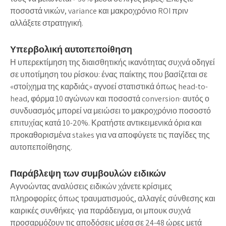
ποσοστά νικών, variance και μακροχρόνιο ROI πριν
αλλάξετε στρατηγική.
Υπερβολική αυτοπεποίθηση
Η υπερεκτίμηση της διαισθητικής ικανότητας συχνά οδηγεί
σε υποτίμηση του ρίσκου: ένας παίκτης που βασίζεται σε
«στοίχημα της καρδιάς» αγνοεί στατιστικά όπως head-to-
head, φόρμα 10 αγώνων και ποσοστά conversion· αυτός ο
συνδυασμός μπορεί να μειώσει το μακροχρόνιο ποσοστό
επιτυχίας κατά 10-20%. Κρατήστε αντικειμενικά όρια και
προκαθορισμένα stakes για να αποφύγετε τις παγίδες της
αυτοπεποίθησης.
Παράβλεψη των συμβουλών ειδικών
Αγνοώντας αναλύσεις ειδικών χάνετε κρίσιμες
πληροφορίες όπως τραυματισμούς, αλλαγές σύνθεσης και
καιρικές συνθήκες· για παράδειγμα, οι μπουκ συχνά
προσαρμόζουν τις αποδόσεις μέσα σε 24-48 ώρες μετά