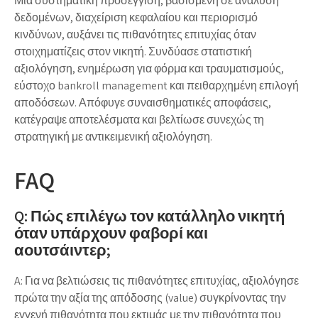
Μια συστηματική προσέγγιση, βασισμένη σε ανάλυση
δεδομένων, διαχείριση κεφαλαίου και περιορισμό
κινδύνων, αυξάνει τις πιθανότητες επιτυχίας όταν
στοιχηματίζεις στον νικητή. Συνδύασε στατιστική
αξιολόγηση, ενημέρωση για φόρμα και τραυματισμούς,
εύστοχο bankroll management και πειθαρχημένη επιλογή
αποδόσεων. Απόφυγε συναισθηματικές αποφάσεις,
κατέγραψε αποτελέσματα και βελτίωσε συνεχώς τη
στρατηγική με αντικειμενική αξιολόγηση.
FAQ
Q: Πώς επιλέγω τον κατάλληλο νικητή
όταν υπάρχουν φαβορί και
αουτσάιντερ;
A: Για να βελτιώσεις τις πιθανότητες επιτυχίας, αξιολόγησε
πρώτα την αξία της απόδοσης (value) συγκρίνοντας την
εγγενή πιθανότητα που εκτιμάς με την πιθανότητα που