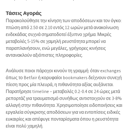
Τάσεις Αγοράς
Παρακολούθησε την κίνηση των
αποδόσεων
και τον όγκο:
πτώση από 2.50 σε 2.10 εντός 12 ωρών μετά ανακοίνωση
ενδεκάδας συχνά σηματοδοτεί
έξυπνο χρήμα
. Μικρές
μεταβολές 5-15% σε χαμηλή ρευστότητα μπορεί να
παραπλανήσουν, ενώ μεγάλες, γρήγορες κινήσεις
αντανακλούν αξιόπιστες πληροφορίες.
Ανάλυσε ποιοι πάροχοι κινούν τη γραμμή: όταν exchanges
όπως το Betfair ή κορυφαίοι bookmakers δείχνουν συνεχή
πίεση προς μία πλευρά, η πιθανότητα αξίας αυξάνεται.
Παρατήρησε timeline – μεταβολές 0.2-0.4 σε 24 ώρες μετά
ρεπορτάζ για τραυματισμό συνήθως αντιστοιχούν σε 3-8%
αλλαγή στην πιθανότητα. Χρησιμοποίησε ειδοποιήσεις και
εργαλεία σύγκρισης αποδόσεων για να εντοπίσεις
ειδικές
ευκαιρίες
και απέφυγε πονταρίσματα όπου η ρευστότητα
είναι πολύ χαμηλή.