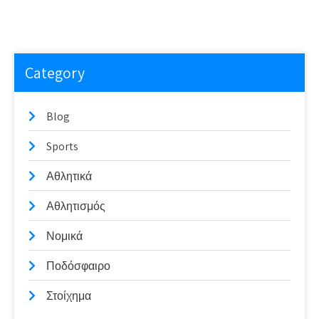
navigation
Η αλήθεια πίσω από τα expected goals (xG) και τη
χρήση τους στο στοίχημα
Category
Blog
Sports
Αθλητικά
Αθλητισμός
Νομικά
Ποδόσφαιρο
Στοίχημα