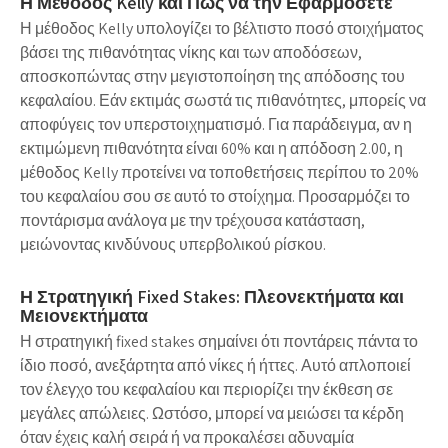
Η Μέθοδος Kelly και Πώς να την Εφαρμόσετε
Η μέθοδος Kelly υπολογίζει το βέλτιστο ποσό στοιχήματος
βάσει της πιθανότητας νίκης και των αποδόσεων,
αποσκοπώντας στην μεγιστοποίηση της απόδοσης του
κεφαλαίου. Εάν εκτιμάς σωστά τις πιθανότητες, μπορείς να
αποφύγεις τον υπερστοιχηματισμό. Για παράδειγμα, αν η
εκτιμώμενη πιθανότητα είναι 60% και η απόδοση 2.00, η
μέθοδος Kelly προτείνει να τοποθετήσεις περίπου το 20%
του κεφαλαίου σου σε αυτό το στοίχημα. Προσαρμόζει το
ποντάρισμα ανάλογα με την τρέχουσα κατάσταση,
μειώνοντας κινδύνους υπερβολικού ρίσκου.
Η Στρατηγική Fixed Stakes: Πλεονεκτήματα και
Μειονεκτήματα
Η στρατηγική fixed stakes σημαίνει ότι ποντάρεις πάντα το
ίδιο ποσό, ανεξάρτητα από νίκες ή ήττες. Αυτό απλοποιεί
τον έλεγχο του κεφαλαίου και περιορίζει την έκθεση σε
μεγάλες απώλειες. Ωστόσο, μπορεί να μειώσει τα κέρδη
όταν έχεις καλή σειρά ή να προκαλέσει αδυναμία