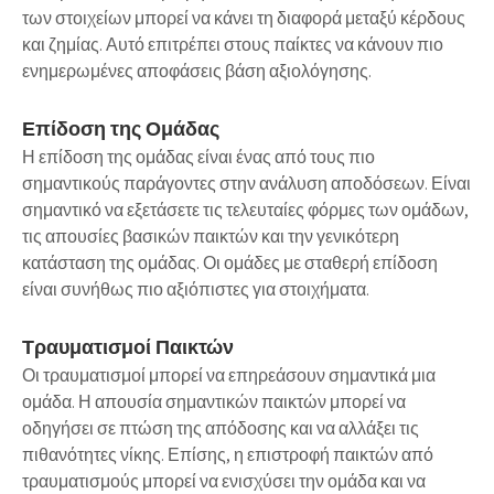
των στοιχείων μπορεί να κάνει τη διαφορά μεταξύ κέρδους
και ζημίας. Αυτό επιτρέπει στους παίκτες να κάνουν πιο
ενημερωμένες αποφάσεις βάση αξιολόγησης.
Επίδοση της Ομάδας
Η
επίδοση της ομάδας
είναι ένας από τους πιο
σημαντικούς παράγοντες στην ανάλυση αποδόσεων. Είναι
σημαντικό να εξετάσετε τις τελευταίες
φόρμες
των ομάδων,
τις
απουσίες
βασικών παικτών και την γενικότερη
κατάσταση της ομάδας. Οι ομάδες με σταθερή επίδοση
είναι συνήθως πιο αξιόπιστες για στοιχήματα.
Τραυματισμοί Παικτών
Οι
τραυματισμοί
μπορεί να επηρεάσουν σημαντικά μια
ομάδα. Η απουσία σημαντικών παικτών μπορεί να
οδηγήσει σε πτώση της απόδοσης και να αλλάξει τις
πιθανότητες νίκης. Επίσης, η επιστροφή παικτών από
τραυματισμούς μπορεί να ενισχύσει την ομάδα και να