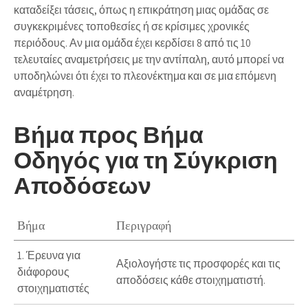
καταδείξει τάσεις, όπως η επικράτηση μιας ομάδας σε
συγκεκριμένες τοποθεσίες ή σε κρίσιμες χρονικές
περιόδους. Αν μια ομάδα έχει κερδίσει 8 από τις 10
τελευταίες αναμετρήσεις με την αντίπαλη, αυτό μπορεί να
υποδηλώνει ότι έχει το πλεονέκτημα και σε μια επόμενη
αναμέτρηση.
Βήμα προς Βήμα
Οδηγός για τη Σύγκριση
Αποδόσεων
Βήμα
Περιγραφή
1. Έρευνα για
Αξιολογήστε τις προσφορές και τις
διάφορους
αποδόσεις κάθε στοιχηματιστή.
στοιχηματιστές