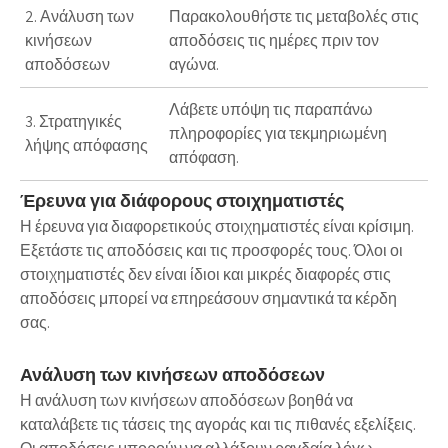
2. Ανάλυση των
Παρακολουθήστε τις μεταβολές στις
κινήσεων
αποδόσεις τις ημέρες πριν τον
αποδόσεων
αγώνα.
Λάβετε υπόψη τις παραπάνω
3. Στρατηγικές
πληροφορίες για τεκμηριωμένη
λήψης απόφασης
απόφαση.
Έρευνα για διάφορους στοιχηματιστές
Η έρευνα για διαφορετικούς στοιχηματιστές είναι κρίσιμη.
Εξετάστε τις αποδόσεις και τις προσφορές τους. Όλοι οι
στοιχηματιστές δεν είναι ίδιοι και μικρές διαφορές στις
αποδόσεις μπορεί να επηρεάσουν σημαντικά τα κέρδη
σας.
Ανάλυση των κινήσεων αποδόσεων
Η ανάλυση των κινήσεων αποδόσεων βοηθά να
καταλάβετε τις τάσεις της αγοράς και τις πιθανές εξελίξεις.