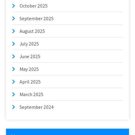
October 2025
September 2025
August 2025
July 2025
June 2025
May 2025
April 2025
March 2025
September 2024