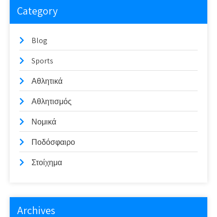
Category
Blog
Sports
Αθλητικά
Αθλητισμός
Νομικά
Ποδόσφαιρο
Στοίχημα
Archives