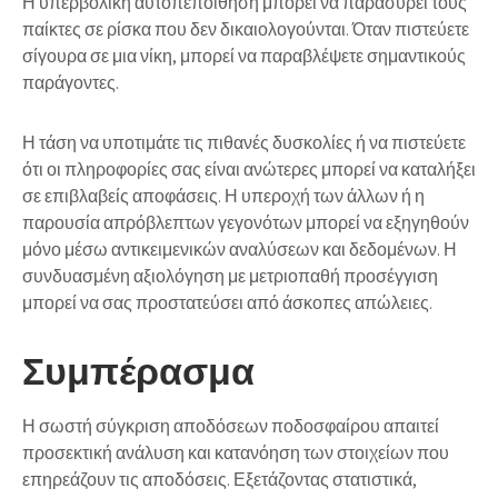
Η
υπερβολική αυτοπεποίθηση
μπορεί να παρασύρει τους
παίκτες σε ρίσκα που δεν δικαιολογούνται. Όταν πιστεύετε
σίγουρα σε μια νίκη, μπορεί να παραβλέψετε σημαντικούς
παράγοντες.
Η τάση να υποτιμάτε τις πιθανές δυσκολίες ή να πιστεύετε
ότι οι πληροφορίες σας είναι ανώτερες μπορεί να καταλήξει
σε επιβλαβείς αποφάσεις. Η υπεροχή των άλλων ή η
παρουσία απρόβλεπτων γεγονότων μπορεί να εξηγηθούν
μόνο μέσω αντικειμενικών αναλύσεων και δεδομένων. Η
συνδυασμένη αξιολόγηση με μετριοπαθή προσέγγιση
μπορεί να σας προστατεύσει από άσκοπες απώλειες.
Συμπέρασμα
Η σωστή σύγκριση αποδόσεων ποδοσφαίρου απαιτεί
προσεκτική ανάλυση και κατανόηση των στοιχείων που
επηρεάζουν τις αποδόσεις. Εξετάζοντας στατιστικά,