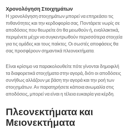
Χρονολόγηση Στοιχημάτων
Η
χρονολόγηση στοιχημάτων
μπορεί να επηρεάσει τις
πιθανότητες και την κερδοφορία σας. Ποντάρετε νωρίς σε
αποδόσεις που θεωρείτε ότι θα μειωθούν ή, εναλλακτικά,
περιμένετε μέχρι να συγκεντρωθούν περισσότερα στοιχεία
για τις ομάδες και τους παίκτες. Οι σωστές αποφάσεις θα
σας προσφέρουν σημαντικά πλεονεκτήματα.
Είναι κρίσιμο να παρακολουθείτε πότε γίνονται δημοφιλή
τα διαφορετικά στοιχήματα στην αγορά, διότι οι αποδόσεις
συνήθως αλλάζουν με βάση την αγορά και την ροή των
στοιχημάτων. Αν παρατηρήσετε κάποια ανωμαλία στις
αποδόσεις, μπορεί να είναι η τέλεια ευκαιρία για κέρδη.
Πλεονεκτήματα και
Μειονεκτήματα