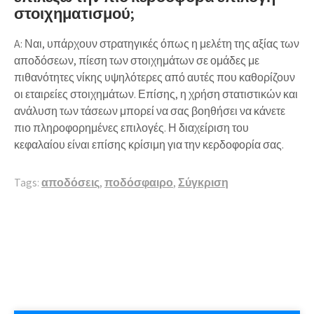
στοιχηματισμού;
A: Ναι, υπάρχουν στρατηγικές όπως η μελέτη της αξίας των
αποδόσεων, πίεση των στοιχημάτων σε ομάδες με
πιθανότητες νίκης υψηλότερες από αυτές που καθορίζουν
οι εταιρείες στοιχημάτων. Επίσης, η χρήση στατιστικών και
ανάλυση των τάσεων μπορεί να σας βοηθήσει να κάνετε
πιο πληροφορημένες επιλογές. Η διαχείριση του
κεφαλαίου είναι επίσης κρίσιμη για την κερδοφορία σας.
Tags:
αποδόσεις
,
ποδόσφαιρο
,
Σύγκριση
Post
Οι Βασικοί Τύποι Αποδόσεων στα Στοιχήματα
Ποδοσφαίρου: Δεκαδικές, Κλασματικές και
navigation
Αμερικανικές
Ο Απόλυτος Οδηγός για να Κατανοήσεις τις
Αποδόσεις στα Ποδοσφαιρικά Στοιχήματα