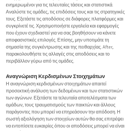
ενημερωμένοι για τις τελευταίες
τάσεις
και
στατιστικά
.
Αναλύστε τις ομάδες, τις επιδόσεις τους και τις στρατηγικές
τους. Εξετάστε τις αποδόσεις σε διάφορες πλατφόρμες και
συγκρίνετέ τις. Χρησιμοποιήστε εργαλεία και εφαρμογές
που έχουν σχεδιαστεί για να σας βοηθήσουν να κάνετε
αποφασιστικές επιλογές.
Επίσης
, μην υποτιμάτε τη
σημασία της συγκέντρωσης και της πειθαρχίας. After,
παρακολουθήστε τις αλλαγές στις αποδόσεις και το
περιβάλλον γύρω από τις ομάδες.
Αναγνώριση Κερδισμένων Στοιχημάτων
Η
αναγνώριση κερδισμένων στοιχημάτων
απαιτεί
προσεκτική ανάλυση των δεδομένων και των
στατιστικών
των αγώνων. Εξετάστε τα τελευταία αποτελέσματα των
ομάδων, τους τραυματισμούς των παικτών και άλλους
παράγοντες που μπορεί να επηρεάσουν την απόδοση. Η
σωστή αξιολόγηση των στοιχείων αυτών θα σας επιτρέψει
να εντοπίσετε ευκαιρίες όπου οι αποδόσεις μπορεί να είναι