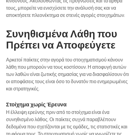
κινδύνους. Ακολουθώντας τις προγνώσεις και τα άρθρα
τους, μπορείτε να ενισχύσετε την ανάλυσή σας και να
αποκτήσετε πλεονέκτημα σε στενές αγορές στοιχημάτων.
Συνηθισμένα Λάθη που
Πρέπει να Αποφεύγετε
Αρκετοί παίκτες στην αγορά του στοιχηματισμού κάνουν
λάθη που μπορούν να τους κοστίσουν. Η αποφυγή αυτών
των λαθών είναι ζωτικής σημασίας για να διασφαλίσουν ότι
οι αποφάσεις τους είναι όσο το δυνατόν πιο ενημερωμένες
και στρατηγικές.
Στοίχημα χωρίς Έρευνα
Η έλλειψη ερεύνης πριν από το στοίχημα είναι ένα
συνηθισμένο λάθος. Οι παίκτες συχνά παραβλέπουν
δεδομένα που σχετίζονται με τις ομάδες, τις στατιστικές και
τη φόρμα τους. Το
στοιχηματισμό
χωρίς να γνωρίζετε τις