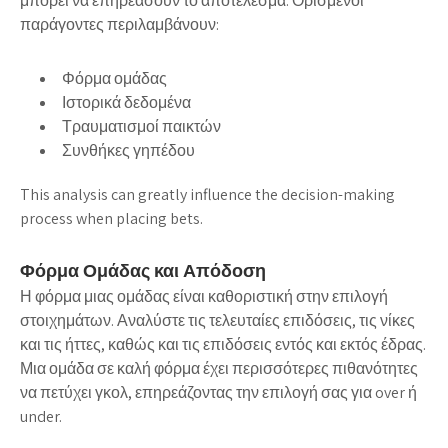
μπορεί να επηρεάσουν το αποτέλεσμα. Ορισμένοι
παράγοντες
περιλαμβάνουν:
Φόρμα ομάδας
Ιστορικά δεδομένα
Τραυματισμοί παικτών
Συνθήκες γηπέδου
This analysis can greatly influence the decision-making
process when placing bets.
Φόρμα Ομάδας και Απόδοση
Η
φόρμα
μιας ομάδας είναι καθοριστική στην επιλογή
στοιχημάτων. Αναλύστε τις τελευταίες επιδόσεις, τις νίκες
και τις ήττες, καθώς και τις επιδόσεις εντός και εκτός έδρας.
Μια ομάδα σε καλή
φόρμα
έχει περισσότερες πιθανότητες
να πετύχει γκολ, επηρεάζοντας την επιλογή σας για over ή
under.