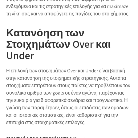
ενδεχόμενα και τις στρατηγικές επιλογής για να maximaze
τη νίκη σας και να αποφύγετε τις
παγίδες
του στοιχήματος.
Κατανόηση των
Στοιχημάτων Over και
Under
Η επιλογή των στοιχημάτων Over και Under είναι βασική
στην κατανόηση της στοιχηματικής στρατηγικής. Αυτά τα
στοιχήματα επιτρέπουν στους παίκτες να προβλέπουν τον
συνολικό αριθμό των goals σε έναν αγώνα, παρέχοντας
την ευκαιρία για διαφορετικά σενάρια και προγνωστικά. Η
γνώση των παραμέτρων, όπως οι επιδόσεις των ομάδων
και οι ιστορικές στατιστικές, είναι καθοριστική για την
επιτυχία στις στοιχηματικές επιλογές.