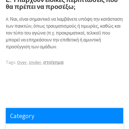
θα πρέπει να προσέξω;
A: Ναι, είναι σημαντικό να λαμβάνετε υπόψη την κατάσταση
των παικτών, όπως τραυματισμούς ή τιμωρίες, καθώς και
τον τύπο του αγώνα (π.χ. προκριματικοί, τελικοί) που
μπορεί να επηρεάσουν την επιθετική ή αμυντική
προσέγγιση των ομάδων.
Tags:
Over
,
Under
,
στοίχημα
Post
Κοινά Λάθη στα Στοιχήματα σε Γκολ και Πώς να τα
Αποφεύγετε
navigation
Οι πιο Αποτελεσματικές Στρατηγικές για Στοιχήματα
σε Γκολ
Category