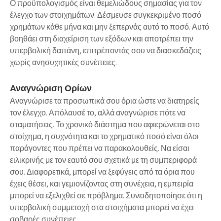
Ο προϋπολογισμός είναι θεμελιώδους σημασίας για τον
έλεγχο των στοιχημάτων. Δέσμευσε συγκεκριμένο ποσό
χρημάτων κάθε μήνα και μην ξεπερνάς αυτό το ποσό. Αυτό
βοηθάει στη διαχείριση των εξόδων και αποτρέπει την
υπερβολική δαπάνη, επιτρέποντάς σου να διασκεδάζεις
χωρίς ανησυχητικές συνέπειες.
Αναγνώριση Ορίων
Αναγνώρισε τα προσωπικά σου όρια ώστε να διατηρείς
τον έλεγχο. Απόλαυσέ το, αλλά αναγνώρισε πότε να
σταματήσεις. Το χρονικό διάστημα που αφιερώνεται στο
στοίχημα, η συχνότητα και το χρηματικό ποσό είναι όλοι
παράγοντες που πρέπει να παρακολουθείς. Να είσαι
ειλικρινής με τον εαυτό σου σχετικά με τη συμπεριφορά
σου. Διαφορετικά, μπορεί να ξεφύγεις από τα όρια που
έχεις θέσει, και γεμιονίζοντας στη συνέχεια, η εμπειρία
μπορεί να εξελιχθεί σε πρόβλημα. Συνειδητοποίησε ότι η
υπερβολική συμμετοχή στα στοιχήματα μπορεί να έχει
σοβαρές συνέπειες.